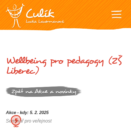
Wellbeing pro pedagogy (ZŠ
Liberec)
Zpět na Akce a novinky
Akce - kdy: 5. 2. 2025
5.
Seminář pro veřejnost
Únor