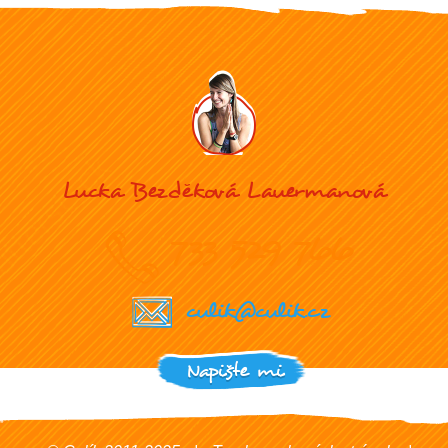
Lucka Bezděková Lauermanová
733 529 766
culik@culik.cz
Napište mi