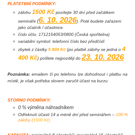
PLATETBNÍ PODMÍNKY:
1500 Kč
zálohu
posílejte 30 dní před začátkem
6. 10. 2026
(
semináře
). Poté budete zařazeni
jako účatník / účastnice.
číslo účtu: 1712154053/0800 (Česká spořitelna)
variabilní symbol: telefonní číslo bez předčíslí
4
zbytek z částky
5 900 Kč
(po platbě zálohy se jedná o
23. 10. 2026
400 Kč
) pošlete nejpozději do
Poznámka:
emailem či po telefonu lze dohodnout i platbu na
místě, je však potřeba slovem zaručit účast na kurzu.
STORNO PODMÍNKY:
0 % výměna náhradníkem
Odřeknutí účasti 14 a méně dní před seminářem
–
100 %
zálohy (
1500 Kč)