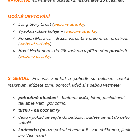
KAPACITA:
minimálně 8 účastníků; maximálně 15 účastníků
MOŽNÉ UBYTOVÁNÍ
Long Story Short
(
webové stránky
)
Vysokoškolské koleje
– (
webové stránky
)
Penzion Moravia
– dražší varianta v příjemném prostředí
(
webové stránky
)
Hotel Herbarium
- dražší varianta v příjemném prostředí
(
webové stránky
)
S SEBOU:
Pro váš komfort a pohodlí se pokusím udělat
maximum. Můžete tomu pomoci, když si s sebou vezmete:
pohodlné oblečení
- budeme cvičit, lehat, poskakovat,
tak až je Vám "pohodlno.
tužku
- na poznámky
deku - pokud se vejde do batůžku, budete se mít do čeho
zabalit
karimatku
(pouze pokud chcete mít svou oblíbenou, jinak
pro Vás mám)