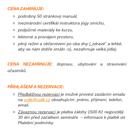
CENA ZAHRNUJE:
podrobný 50 stránkový manuál,
mezinárodní certifikát instruktora jógy smíchu,
podpůrné materiály ke kurzu,
lektorné a pronájem prostoru,
pitný režim a občerstvení po oba dny („zdravé“ a lehké,
aby se nám dobře smálo :o), nezahrnuje velká jídla).
CENA NEZAHRNUJE:
dopravu, ubytování a stravování
účastníků.
PŘIHLÁŠENÍ A REZERVACE:
Předběžnou rezervaci
je možné provést zasláním emailu
na
culik@culik.cz
obsahujícím: jméno, příjmení, telefon,
email.
Závaznou rezervací
je platba zálohy 1500 Kč nejpozději
30 dní před začátkem semináře – informace k platbě viz
Platební podmínky
.