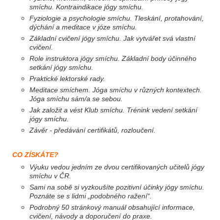
smíchu. Kontraindikace jógy smíchu.
Fyziologie a psychologie smíchu. Tleskání, protahování,
dýchání a meditace v józe smíchu.
Základní cvičení jógy smíchu. Jak vytvářet svá vlastní
cvičení.
Role instruktora jógy smíchu. Základní body účinného
setkání jógy smíchu.
Praktické lektorské rady.
Meditace smíchem. Jóga smíchu v různých kontextech.
Jóga smíchu sám/a se sebou.
Jak založit a vést Klub smíchu. Trénink vedení setkání
jógy smíchu.
Závěr - předávání certifikátů, rozloučení.
CO ZÍSKÁTE?
Výuku vedou jedním ze dvou certifikovaných učitelů jógy
smíchu v ČR.
Sami na sobě si vyzkoušíte pozitivní účinky jógy smíchu.
Poznáte se s lidmi „podobného ražení“.
Podrobný 50 stránkový manuál obsahující informace,
cvičení, návody a doporučení do praxe.