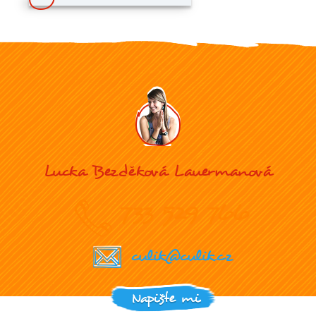
Lucka Bezděková Lauermanová
733 529 766
culik@culik.cz
Napište mi