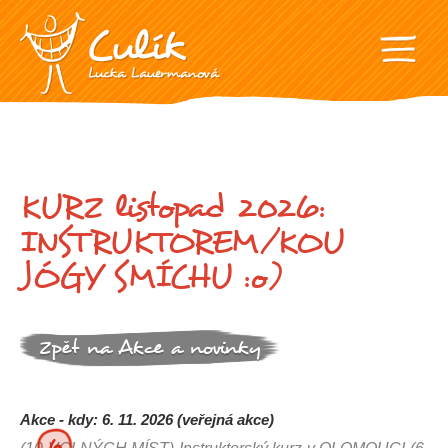
KURZ listopad 2026:
INSTRUKTOREM/KOU
JÓGY SMÍCHU :o)
Zpět na Akce a novinky
Akce - kdy: 6. 11. 2026 (veřejná akce)
6.