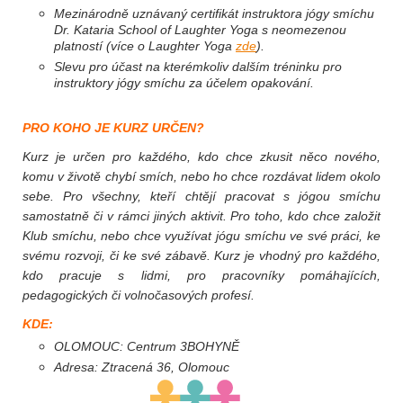
Mezinárodně uznávaný certifikát instruktora jógy smíchu
Dr. Kataria School of Laughter Yoga s neomezenou
platností (více o Laughter Yoga
zde
).
Slevu pro účast na kterémkoliv dalším tréninku pro
instruktory jógy smíchu za účelem opakování.
PRO KOHO JE KURZ URČEN?
Kurz je určen pro
každého, kdo chce zkusit něco nového,
komu v životě chybí smích, nebo ho chce rozdávat lidem okolo
sebe. P
ro všechny, kteří chtějí pracovat s jógou smíchu
samostatně či v rámci jiných aktivit. Pro toho, kdo chce založit
Klub smíchu, nebo chce využívat jógu smíchu ve své práci, ke
svému rozvoji, či ke své zábavě. Kurz je vhodný pro každého,
kdo pracuje s lidmi, pro pracovníky pomáhajících,
pedagogických či volnočasových profesí.
KDE:
OLOMOUC: Centrum 3BOHYNĚ
Adresa: Ztracená 36, Olomouc