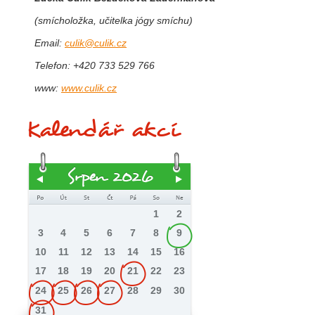
(smícholožka, učitelka jógy smíchu)
Email:
culik@culik.cz
Telefon: +420 73­3 529 7­66
www:
www.culik.cz
Kalendář akcí
Srpen 2026
1
2
3
4
5
6
7
8
9
10
11
12
13
14
15
16
17
18
19
20
21
22
23
24
25
26
27
28
29
30
31