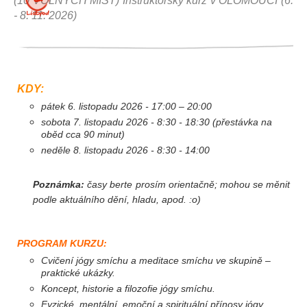
(10 VOLNÝCH MÍST) Instruktorský kurz v OLOMOUCI (6.
- 8. 11. 2026)
Listopad
KDY:
pátek 6. listopadu 2026 - 17:00 – 20:00
sobota 7.
listopadu
2026 - 8:30 - 18:30 (přestávka na
oběd cca 90 minut)
neděle 8.
listopadu
2026 - 8:30 - 14:00
Poznámka:
časy berte prosím orientačně; mohou se měnit
podle aktuálního dění, hladu, apod. :o)
PROGRAM KURZU
:
Cvičení jógy smíchu a meditace smíchu ve skupině –
praktické ukázky.
Koncept, historie a filozofie jógy smíchu.
Fyzické, mentální, emoční a spirituální přínosy jógy