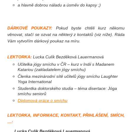
a hlavně dobrou náladu a úsměv do kapsy ;)
DÁRKOVÉ POUKAZY:
Pokud byste chtěli kurz někomu
věnovat, stačí se ozvat na některý z kontaktů (viz níže). Ráda
Vám vytvořím dárkový poukaz na míru.
LEKTORKA:
Lucka Culík Bezděková Lauermanová
Učitelka jógy smíchu v ČR – kurz v Indii s Madanem
Katariou (zakladatelem jógy smíchu)
Členka mezinárodní sítě učitelů jógy smíchu Laughter
Yoga International
Studentka doktorského studia – téma disertace: Jóga
smíchu seniorů
Diplomová práce o smíchu
LEKTORKA, INFORMACE, KONTAKT, PŘIHLÁŠENÍ, SMÍCH,
…:
Lucka Culík Bezděková Lauerma­nová