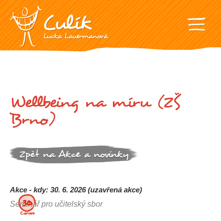
Wellbeing na míru (ZŠ
Brno)
Zpět na Akce a novinky
Akce - kdy: 30. 6. 2026 (uzavřená akce)
30.
Seminář pro učitelský sbor
Červen