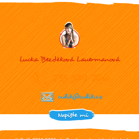
Lucka Bezděková Lauermanová
733 529 766
culik@culik.cz
Napište mi