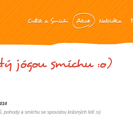
Culík a Smích
Akce
Nabídka
átý jógou smíchu :o)
2014
ů, pohody a smíchu se spoustou krásných lidí :o)