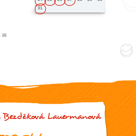
31
a 55
 Bezděková Lauermanová