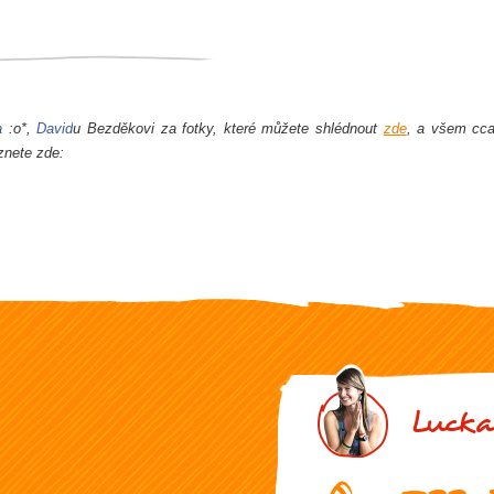
a
:o*,
David
u Bezděkovi za fotky, které můžete shlédnout
zde
, a všem cc
znete zde:
Lucka