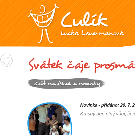
Svátek čaje prosm
Zpět na Akce a novinky
Novinka - přidáno: 20. 7. 
Krásný den plný vůní, čaj