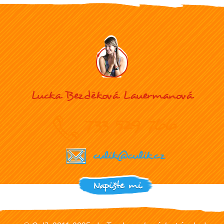
Lucka Bezděková Lauermanová
733 529 766
culik@culik.cz
Napište mi