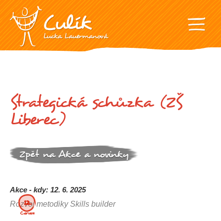
Strategická schůzka (ZŠ
Liberec)
Zpět na Akce a novinky
Akce - kdy: 12. 6. 2025
12.
Rozvoj metodiky Skills builder
Červen