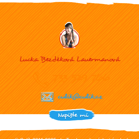
Lucka Bezděková Lauermanová
733 529 766
culik@culik.cz
Napište mi