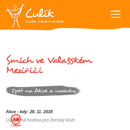
Smích ve Valašském
Meziříčí
Zpět na Akce a novinky
Akce - kdy: 28. 11. 2018
28.
Uzavřená hodina pro ženský kruh
Listopad