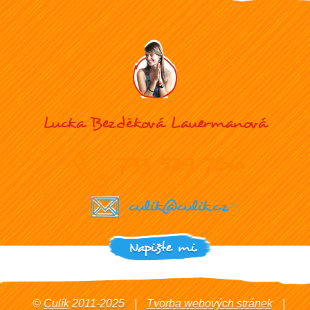
Lucka Bezděková Lauermanová
733 529 766
culik@culik.cz
Napište mi
©
Culík
2011-2025
|
Tvorba webových stránek
|