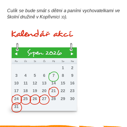
Culík se bude smát s dětmi a paními vychovatelkami ve
školní družině v Kopřivnici :o).
Kalendář akcí
Srpen 2026
1
2
3
4
5
6
7
8
9
10
11
12
13
14
15
16
17
18
19
20
21
22
23
24
25
26
27
28
29
30
31