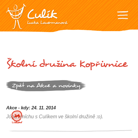
Školní družina Kopřivnice
Zpět na Akce a novinky
Akce - kdy: 24. 11. 2014
24.
Jóga smíchu s Culíkem ve školní družině :o).
Listopad