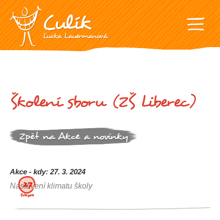
Školení sboru (ZŠ Liberec)
Zpět na Akce a novinky
Akce - kdy: 27. 3. 2024
27.
Nastavení klimatu školy
Březen