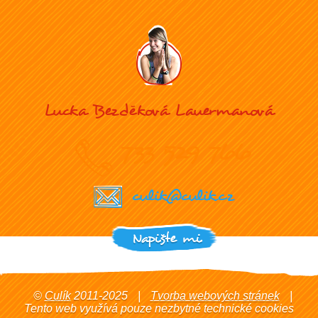
Lucka Bezděková Lauermanová
733 529 766
culik@culik.cz
Napište mi
©
Culík
2011-2025
|
Tvorba webových stránek
|
Tento web využívá pouze nezbytné technické cookies