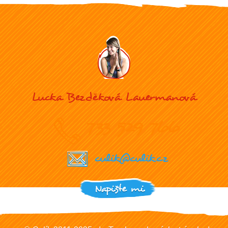
Lucka Bezděková Lauermanová
733 529 766
culik@culik.cz
Napište mi