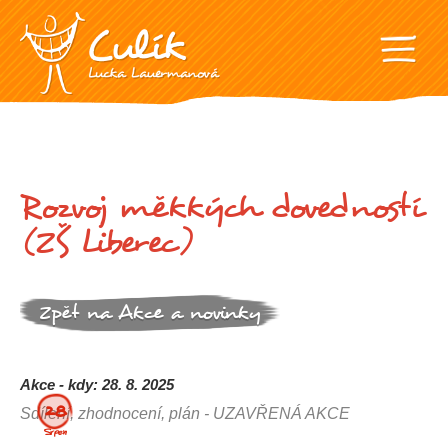
Rozvoj měkkých dovedností
(ZŠ Liberec)
Zpět na Akce a novinky
Akce - kdy: 28. 8. 2025
28.
Sdílení, zhodnocení, plán - UZAVŘENÁ AKCE
Srpen