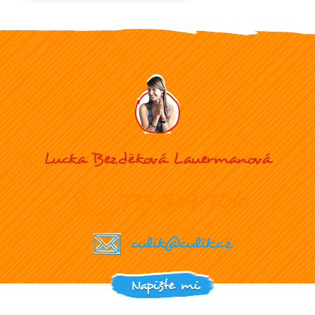
Lucka Bezděková Lauermanová
733 529 766
culik@culik.cz
Napište mi