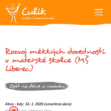
Rozvoj měkkých dovedností
v mateřské školce (MŠ
Liberec)
Zpět na Akce a novinky
Akce - kdy: 14. 1. 2026 (uzavřená akce)
14.