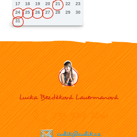
17
18
19
20
21
22
23
24
25
26
27
28
29
30
31
Lucka Bezděková Lauermanová
733 529 766
culik@culik.cz