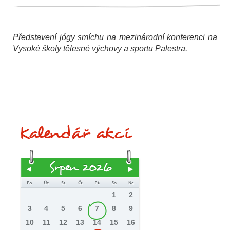
Představení jógy smíchu na mezinárodní konferenci na
Vysoké školy tělesné výchovy a sportu Palestra.
Kalendář akcí
Srpen 2026
1
2
3
4
5
6
7
8
9
10
11
12
13
14
15
16