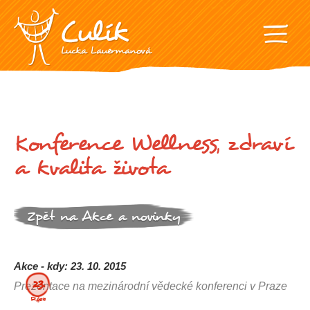
Konference Wellness, zdraví
a kvalita života
Zpět na Akce a novinky
Akce - kdy: 23. 10. 2015
23.
Prezentace na mezinárodní vědecké konferenci v Praze
Říjen