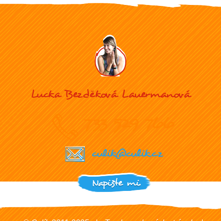
Lucka Bezděková Lauermanová
733 529 766
culik@culik.cz
Napište mi