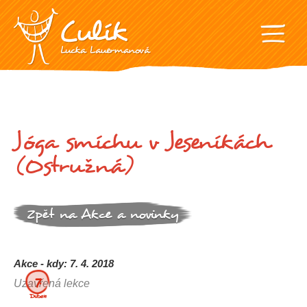
Jóga smíchu v Jeseníkách
(Ostružná)
Zpět na Akce a novinky
Akce - kdy: 7. 4. 2018
7.
Uzavřená lekce
Duben