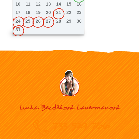
10
11
12
13
14
15
16
17
18
19
20
21
22
23
24
25
26
27
28
29
30
31
Lucka Bezděková Lauermanová
733 529 766