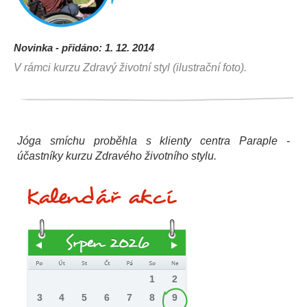
Novinka - přidáno: 1. 12. 2014
V rámci kurzu Zdravý životní styl (ilustrační foto).
Jóga smíchu proběhla s klienty centra Paraple -
účastníky kurzu Zdravého životního stylu.
Kalendář akcí
Srpen 2026
1
2
3
4
5
6
7
8
9