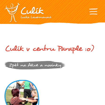
Culík v centru Paraple :o)
Zpět na Akce a novinky