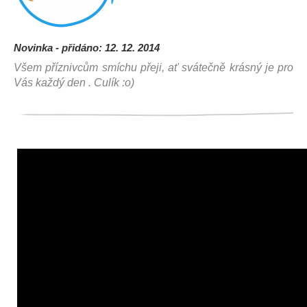
Novinka - přidáno: 12. 12. 2014
Všem příznivcům smíchu přeji, ať svátečně krásný je pro
Vás každý den . Culík :o)