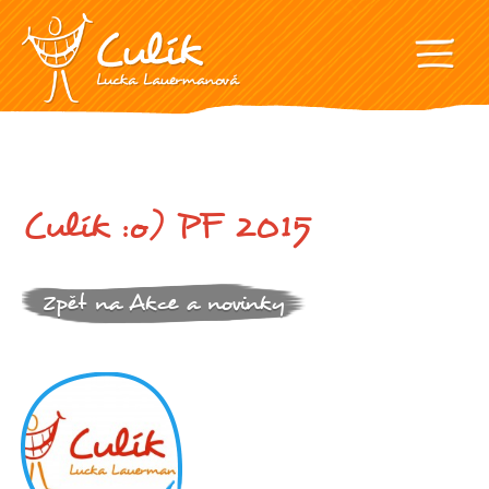
Culík :o) PF 2015
Zpět na Akce a novinky