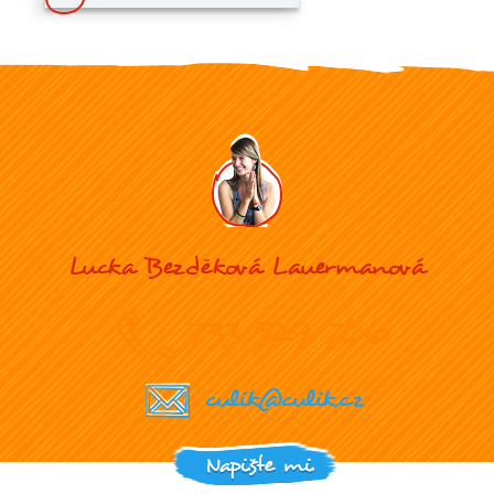
Lucka Bezděková Lauermanová
733 529 766
culik@culik.cz
Napište mi