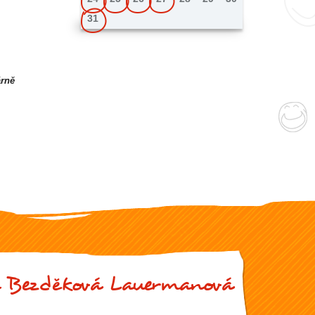
31
rně
 Bezděková Lauermanová