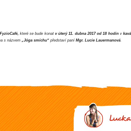
 FyzioCafé,
které se bude konat
v úterý 11. dubna 2017 od 18 hodin
v
kavá
éma s názvem
„Jóga smíchu“
představí paní
Mgr. Lucie Lauermanová
.
Lucka