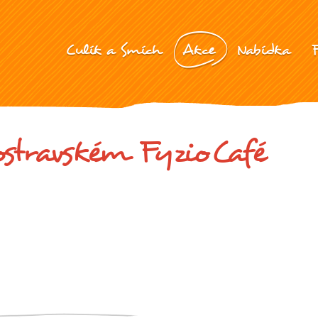
Culík a Smích
Akce
Nabídka
stravském FyzioCafé