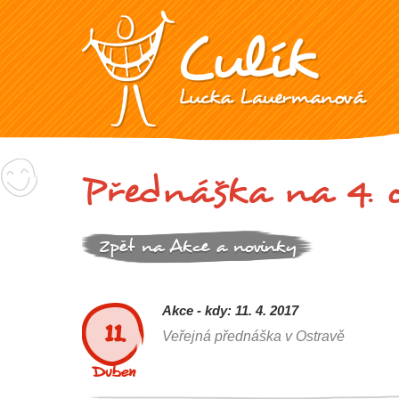
Přednáška na 4. o
Zpět na Akce a novinky
Akce - kdy: 11. 4. 2017
11.
Veřejná přednáška v Ostravě
Duben